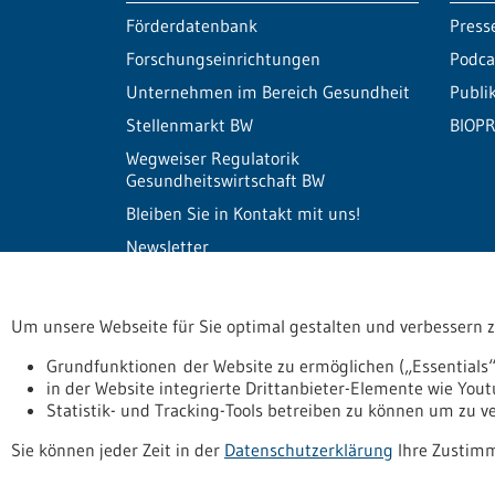
Förderdatenbank
Press
Forschungseinrichtungen
Podca
Unternehmen im Bereich Gesundheit
Publi
Stellenmarkt BW
BIOPR
Wegweiser Regulatorik
Gesundheitswirtschaft BW
Bleiben Sie in Kontakt mit uns!
Newsletter
Um unsere Webseite für Sie optimal gestalten und verbessern 
Informiert bleiben
Newsletter abonnie
Grundfunktionen der Website zu ermöglichen („Essentials“
in der Website integrierte Drittanbieter-Elemente wie You
Statistik- und Tracking-Tools betreiben zu können um zu 
Datenschutzerklärung
Erklärung zur Barrierefreihe
Sie können jeder Zeit in der
Datenschutzerklärung
Ihre Zustimm