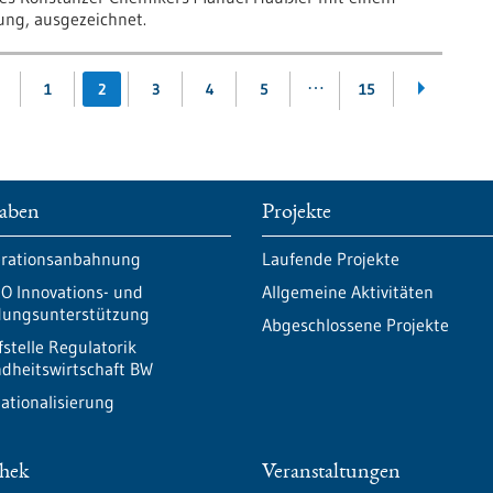
tung, ausgezeichnet.
…
1
2
3
4
5
15
aben
Projekte
rationsanbahnung
Laufende Projekte
O Innovations- und
Allgemeine Aktivitäten
ungsunterstützung
Abgeschlossene Projekte
fstelle Regulatorik
dheitswirtschaft BW
nationalisierung
thek
Veranstaltungen