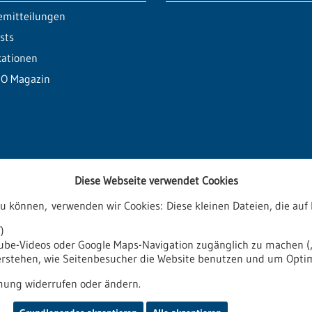
emitteilungen
sts
kationen
O Magazin
Diese Webseite verwendet Cookies
zu können, verwenden wir Cookies: Diese kleinen Dateien, die a
ren
)
tube-Videos oder Google Maps-Navigation zugänglich zu machen („
verstehen, wie Seitenbesucher die Website benutzen und um Opti
it
Impressum
Sitemap
Kontakt
ung widerrufen oder ändern.