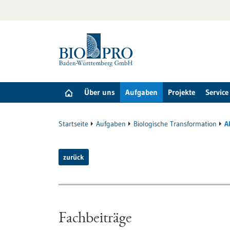
zum
Inhalt
springen
Über uns
Aufgaben
Projekte
Service
Startseite
Aufgaben
Biologische Transformation
A
zurück
Fachbeiträge