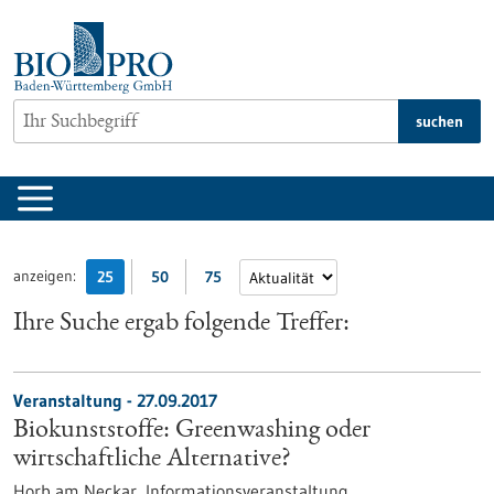
zum
Inhalt
springen
suchen
anzeigen:
25
50
75
Ihre Suche ergab folgende Treffer:
Veranstaltung -
27.09.2017
Biokunststoffe: Greenwashing oder
wirtschaftliche Alternative?
Horb am Neckar,
Informationsveranstaltung