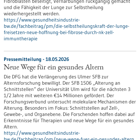
Fibroblasten beseitigt, Vernarbungen rückgängig gemacht
und die Fähigkeit der Lunge zur Selbstheilung
wiederhergestellt werden.
https://www.gesundheitsindustrie-
bw.de/fachbeitrag/pm/die-selbstheilungskraft-der-lunge-
freisetzen-neue-hoffnung-bei-fibrose-durch-nk-zell-
immuntherapie
Pressemitteilung - 18.05.2026
Neue Wege für ein gesundes Altern
Die DFG hat die Verlängerung des Ulmer SFB zur
Alternsforschung bewilligt. Der SFB 1506 „Alterung an
Schnittstellen“ der Universität Ulm wird für die nächsten 3
1/2 Jahre mit weiteren €14 Millionen gefördert. Der
Forschungsverbund untersucht molekulare Mechanismen der
Alterung. Besonders im Fokus: Schnittstellen auf Zell-,
Gewebe-​, und Organebene. Die Forschenden hoffen dabei auf
Erkenntnisse für Therapien und neue Wege für ein gesundes
Altern.
https://www.gesundheitsindustrie-
bw.de/fachbeitrag/pm/neue-wege-fuer-ein-gesundes-altern