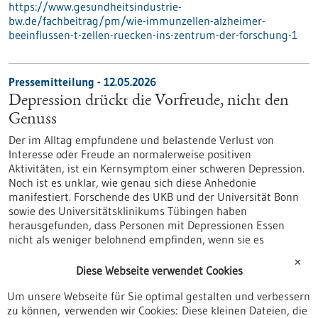
https://www.gesundheitsindustrie-
bw.de/fachbeitrag/pm/wie-immunzellen-alzheimer-
beeinflussen-t-zellen-ruecken-ins-zentrum-der-forschung-1
Pressemitteilung - 12.05.2026
Depression drückt die Vorfreude, nicht den
Genuss
Der im Alltag empfundene und belastende Verlust von
Interesse oder Freude an normalerweise positiven
Aktivitäten, ist ein Kernsymptom einer schweren Depression.
Noch ist es unklar, wie genau sich diese Anhedonie
manifestiert. Forschende des UKB und der Universität Bonn
sowie des Universitätsklinikums Tübingen haben
herausgefunden, dass Personen mit Depressionen Essen
nicht als weniger belohnend empfinden, wenn sie es
tatsächlich konsumieren.
✕
https://www.gesundheitsindustrie-
Diese Webseite verwendet Cookies
bw.de/fachbeitrag/pm/depression-drueckt-die-vorfreude-
Um unsere Webseite für Sie optimal gestalten und verbessern
nicht-den-genuss
zu können, verwenden wir Cookies: Diese kleinen Dateien, die