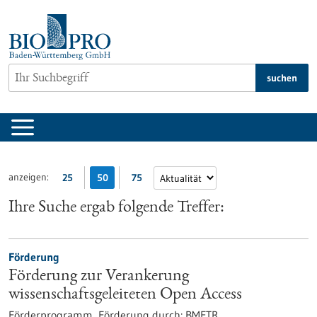
zum
Inhalt
springen
suchen
anzeigen:
25
50
75
Ihre Suche ergab folgende Treffer:
Förderung
Förderung zur Verankerung
wissenschaftsgeleiteten Open Access
Förderprogramm,
Förderung durch:
BMFTR,