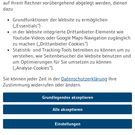
auf Ihrem Rechner vorübergehend abgelegt werden, dienen
dazu
Pressemitteilung - 12.05.2026
Stiller Killer: Bluthochdruck früh erkennen
Grundfunktionen der Website zu ermöglichen
(„Essentials“)
und gezielt behandeln
in der Website integrierte Drittanbieter-Elemente wie
Bluthochdruck ist eine der häufigsten Ursachen für
Youtube-Videos oder Google Maps-Navigation zugänglich
Herzinfarkt, Schlaganfall, Nierenschäden und
zu machen („Drittanbieter-Cookies“)
Gefäßerkrankungen. Viele Betroffene spüren lange nichts
Statistik- und Tracking-Tools betreiben zu können um zu
davon. Gerade deshalb ist regelmäßiges Blutdruckmessen
verstehen, wie Seitenbesucher die Website benutzen und
wichtig. Zum Welt-Hypertonie-Tag am 17. Mai informiert das
um Optimierungen für Sie umsetzen zu können
Universitätsklinikum Freiburg über Warnzeichen, Diagnostik
(„Analyse-Cookies“).
und Behandlungsmöglichkeiten.
https://www.gesundheitsindustrie-
Sie können jeder Zeit in der
Datenschutzerklärung
Ihre
bw.de/fachbeitrag/pm/stiller-killer-bluthochdruck-frueh-
Zustimmung widerrufen oder ändern.
erkennen-und-gezielt-behandeln
Grundlegendes akzeptieren
Pressemitteilung - 12.05.2026
Alle akzeptieren
Neueste Technologie zur Behandlung
Einstellungen
chronischer Schmerzen mittels
Neuromodulation an der UMM