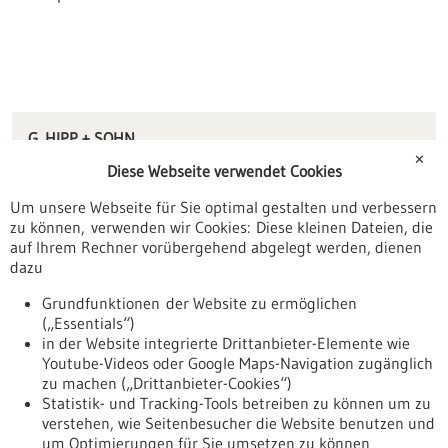
G. HIPP + SOHN
Carl-Benz-Str. 1
✕
Diese Webseite verwendet Cookies
78579 Neuhausen ob Eck
Um unsere Webseite für Sie optimal gestalten und verbessern
info(at)hippandson.com
zu können, verwenden wir Cookies: Diese kleinen Dateien, die
www.hippandson.com
auf Ihrem Rechner vorübergehend abgelegt werden, dienen
dazu
Tuttlingen / Villingen-Schwenningen
Grundfunktionen der Website zu ermöglichen
(„Essentials“)
in der Website integrierte Drittanbieter-Elemente wie
Youtube-Videos oder Google Maps-Navigation zugänglich
Zurück zur Ergebnisliste
zu machen („Drittanbieter-Cookies“)
Statistik- und Tracking-Tools betreiben zu können um zu
verstehen, wie Seitenbesucher die Website benutzen und
Nach oben
um Optimierungen für Sie umsetzen zu können