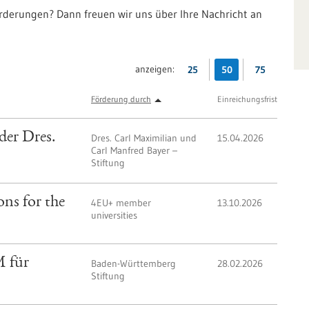
örderungen? Dann freuen wir uns über Ihre Nachricht an
anzeigen:
25
50
75
Förderung durch
Einreichungsfrist
der Dres.
Dres. Carl Maximilian und
15.04.2026
Carl Manfred Bayer –
Stiftung
ns for the
4EU+ member
13.10.2026
universities
 für
Baden-Württemberg
28.02.2026
Stiftung