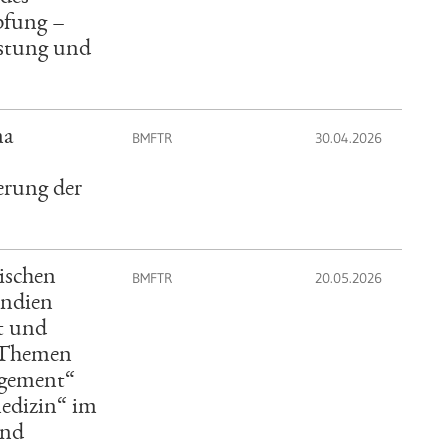
pfung –
istung und
ma
BMFTR
30.04.2026
erung der
ischen
BMFTR
20.05.2026
Indien
t und
n Themen
agement“
edizin“ im
and