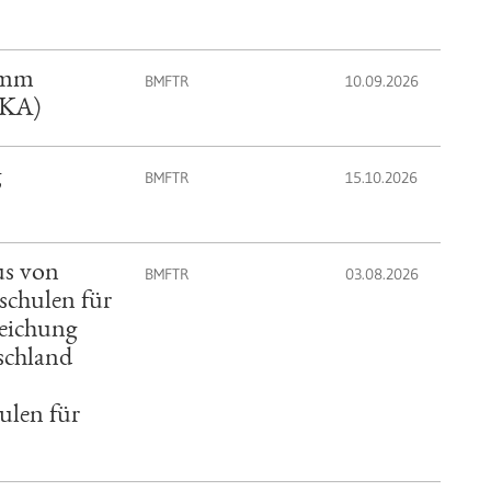
amm
BMFTR
10.09.2026
EKA)
g
BMFTR
15.10.2026
us von
BMFTR
03.08.2026
schulen für
eichung
schland
len für