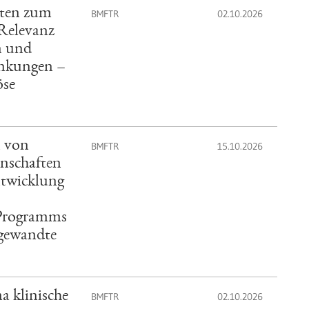
kten zum
BMFTR
02.10.2026
 Relevanz
n und
ankungen –
öse
n von
BMFTR
15.10.2026
nschaften
twicklung
 Programms
gewandte
 klinische
BMFTR
02.10.2026