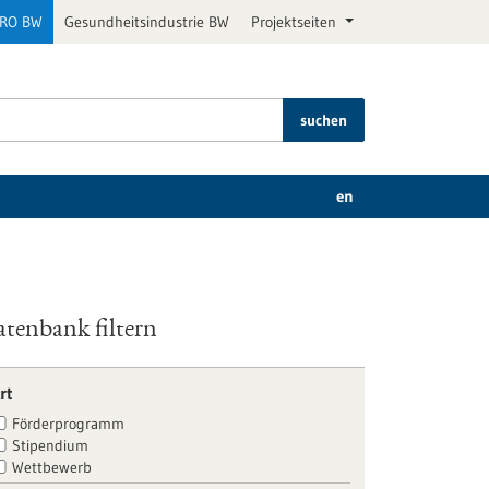
PRO BW
Gesundheitsindustrie BW
Projektseiten
suchen
en
tenbank filtern
rt
Förderprogramm
Stipendium
Wettbewerb