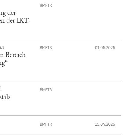
BMFTR
ng der
en der IKT-
ma
BMFTR
01.06.2026
m Bereich
ng“
d
BMFTR
ials
BMFTR
15.04.2026