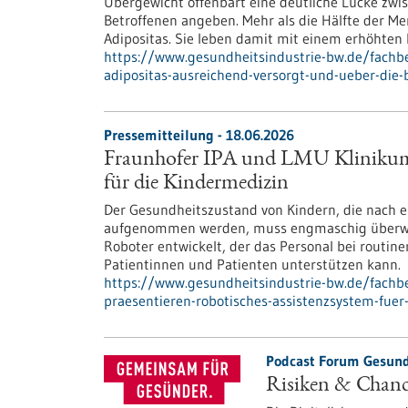
Übergewicht offenbart eine deutliche Lücke zw
Betroffenen angeben. Mehr als die Hälfte der M
Adipositas. Sie leben damit mit einem erhöhten 
https://www.gesundheitsindustrie-bw.de/fach
adipositas-ausreichend-versorgt-und-ueber-die
Pressemitteilung - 18.06.2026
Fraunhofer IPA und LMU Klinikum p
für die Kindermedizin
Der Gesundheitszustand von Kindern, die nach 
aufgenommen werden, muss engmaschig überwac
Roboter entwickelt, der das Personal bei routi
Patientinnen und Patienten unterstützen kann.
https://www.gesundheitsindustrie-bw.de/fachb
praesentieren-robotisches-assistenzsystem-fuer
Podcast Forum Gesund
Risiken & Chance