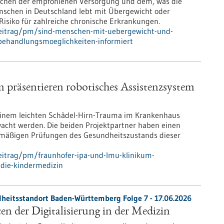
ischen der empfohlenen Versorgung und dem, was die
enschen in Deutschland lebt mit Übergewicht oder
Risiko für zahlreiche chronische Erkrankungen.
beitrag/pm/sind-menschen-mit-uebergewicht-und-
-behandlungsmoeglichkeiten-informiert
räsentieren robotisches Assistenzsystem
einem leichten Schädel-Hirn-Trauma im Krankenhaus
ht werden. Die beiden Projektpartner haben einen
nemäßigen Prüfungen des Gesundheitszustands dieser
eitrag/pm/fraunhofer-ipa-und-lmu-klinikum-
-die-kindermedizin
heitsstandort Baden-Württemberg Folge 7 - 17.06.2026
n der Digitalisierung in der Medizin