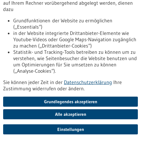
Auf Basis dessen soll insbesondere die personalisierte
auf Ihrem Rechner vorübergehend abgelegt werden, dienen
Medizin profitieren.
dazu
https://www.gesundheitsindustrie-
bw.de/fachbeitrag/pm/erbgut-als-schluessel-zur-
Grundfunktionen der Website zu ermöglichen
personalisierten-medizin
(„Essentials“)
in der Website integrierte Drittanbieter-Elemente wie
Youtube-Videos oder Google Maps-Navigation zugänglich
zu machen („Drittanbieter-Cookies“)
Umfangreicher Wissens- und Datenaustausch mithilfe von
Statistik- und Tracking-Tools betreiben zu können um zu
Künstlicher Intelligenz - 10.12.2024
verstehen, wie Seitenbesucher die Website benutzen und
um Optimierungen für Sie umsetzen zu können
(„Analyse-Cookies“).
Digitale Medizin: Baden-Württembergische
Kliniken vernetzen sich mit neuer
Sie können jeder Zeit in der
Datenschutzerklärung
Ihre
Zustimmung widerrufen oder ändern.
Infrastruktur
Projekt PC3-AIDA ermöglicht Universitätskliniken
Grundlegendes akzeptieren
umfangreichen Wissens- und Datenaustausch mithilfe von
Künstlicher Intelligenz. Der erste Grundstein einer
Alle akzeptieren
Zukunftsvision: An den baden-württembergischen
Unikliniken Freiburg, Tübingen und Ulm sowie der
Einstellungen
Universitätsmedizin Mannheim wird eine neue
Dateninfrastruktur etabliert, die alle Projektstandorte