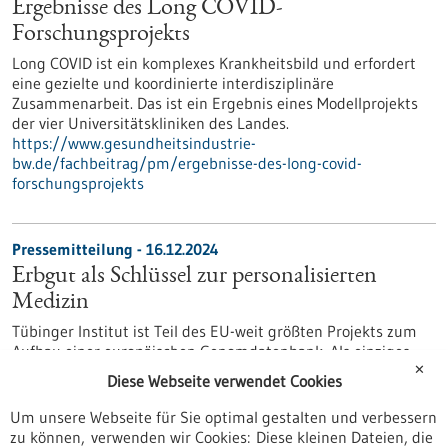
Ergebnisse des Long COVID-
Forschungsprojekts
Long COVID ist ein komplexes Krankheitsbild und erfordert
eine gezielte und koordinierte interdisziplinäre
Zusammenarbeit. Das ist ein Ergebnis eines Modellprojekts
der vier Universitätskliniken des Landes.
https://www.gesundheitsindustrie-
bw.de/fachbeitrag/pm/ergebnisse-des-long-covid-
forschungsprojekts
Pressemitteilung - 16.12.2024
Erbgut als Schlüssel zur personalisierten
Medizin
Tübinger Institut ist Teil des EU-weit größten Projekts zum
Aufbau einer europäischen Genomdatenbank. Als einziges
deutsches Sequenzierzentrum ist das Tübinger Institut für
✕
Diese Webseite verwendet Cookies
Medizinische Genetik und Angewandte Genomik am Projekt
„Genome of Europe“ beteiligt. Ziel des Projektes ist es, zum
Um unsere Webseite für Sie optimal gestalten und verbessern
Aufbau der größten Genomdatenbank in Europa beizutragen.
zu können, verwenden wir Cookies: Diese kleinen Dateien, die