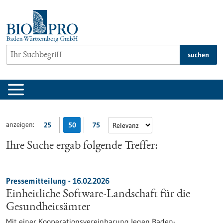
zum
Inhalt
springen
suchen
anzeigen:
25
50
75
Ihre Suche ergab folgende Treffer:
Pressemitteilung - 16.02.2026
Einheitliche Software-Landschaft für die
Gesundheitsämter
Mit einer Kooperationsvereinbarung legen Baden-