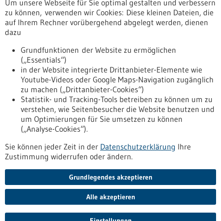
Um unsere Webseite für Sie optimal gestalten und verbessern
Erscheinungsdatum
zu können, verwenden wir Cookies: Diese kleinen Dateien, die
auf Ihrem Rechner vorübergehend abgelegt werden, dienen
dazu
zurücksetzen
Grundfunktionen der Website zu ermöglichen
(„Essentials“)
anzeigen
in der Website integrierte Drittanbieter-Elemente wie
Youtube-Videos oder Google Maps-Navigation zugänglich
zu machen („Drittanbieter-Cookies“)
Statistik- und Tracking-Tools betreiben zu können um zu
verstehen, wie Seitenbesucher die Website benutzen und
Nach oben
um Optimierungen für Sie umsetzen zu können
(„Analyse-Cookies“).
Sie können jeder Zeit in der
Datenschutzerklärung
Ihre
Informiert bleiben
Zustimmung widerrufen oder ändern.
Newsletter abonnieren
Grundlegendes akzeptieren
Alle akzeptieren
2026
©
Einstellungen