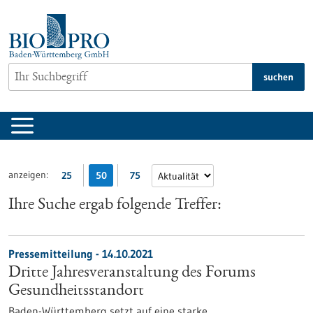
zum
Inhalt
springen
suchen
anzeigen:
25
50
75
Ihre Suche ergab folgende Treffer:
Pressemitteilung - 14.10.2021
Dritte Jahresveranstaltung des Forums
Gesundheitsstandort
Baden-Württemberg setzt auf eine starke