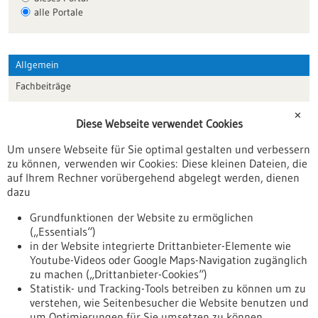
alle Portale
Allgemein
Fachbeiträge
Förderungen
✕
Diese Webseite verwendet Cookies
Veranstaltungen
Um unsere Webseite für Sie optimal gestalten und verbessern
Erscheinungsdatum
zu können, verwenden wir Cookies: Diese kleinen Dateien, die
auf Ihrem Rechner vorübergehend abgelegt werden, dienen
dazu
zurücksetzen
Grundfunktionen der Website zu ermöglichen
(„Essentials“)
anzeigen
in der Website integrierte Drittanbieter-Elemente wie
Youtube-Videos oder Google Maps-Navigation zugänglich
zu machen („Drittanbieter-Cookies“)
Statistik- und Tracking-Tools betreiben zu können um zu
verstehen, wie Seitenbesucher die Website benutzen und
Nach oben
um Optimierungen für Sie umsetzen zu können