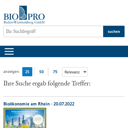
zum
Inhalt
springen
suchen
anzeigen:
25
50
75
Ihre Suche ergab folgende Treffer:
Bioökonomie am Rhein - 20.07.2022