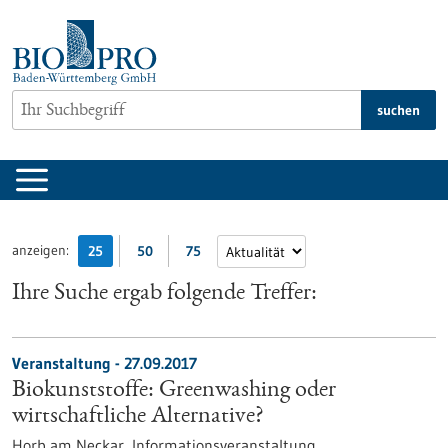
zum
Inhalt
springen
suchen
anzeigen:
25
50
75
Ihre Suche ergab folgende Treffer:
Veranstaltung -
27.09.2017
Biokunststoffe: Greenwashing oder
wirtschaftliche Alternative?
Horb am Neckar,
Informationsveranstaltung