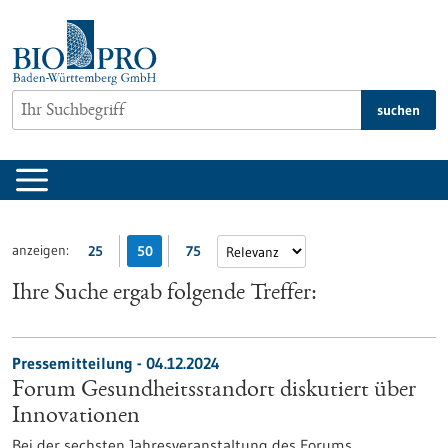
zum
Inhalt
springen
suchen
anzeigen:
25
50
75
Ihre Suche ergab folgende Treffer:
Pressemitteilung - 04.12.2024
Forum Gesundheitsstandort diskutiert über
Innovationen
Bei der sechsten Jahresveranstaltung des Forums