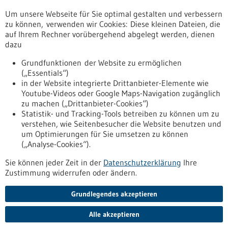
Um unsere Webseite für Sie optimal gestalten und verbessern
Erscheinungsdatum
zu können, verwenden wir Cookies: Diese kleinen Dateien, die
auf Ihrem Rechner vorübergehend abgelegt werden, dienen
dazu
zurücksetzen
Grundfunktionen der Website zu ermöglichen
(„Essentials“)
anzeigen
in der Website integrierte Drittanbieter-Elemente wie
Youtube-Videos oder Google Maps-Navigation zugänglich
zu machen („Drittanbieter-Cookies“)
Statistik- und Tracking-Tools betreiben zu können um zu
verstehen, wie Seitenbesucher die Website benutzen und
Nach oben
um Optimierungen für Sie umsetzen zu können
(„Analyse-Cookies“).
Sie können jeder Zeit in der
Datenschutzerklärung
Ihre
Informiert bleiben
Zustimmung widerrufen oder ändern.
Newsletter abonnieren
Grundlegendes akzeptieren
Alle akzeptieren