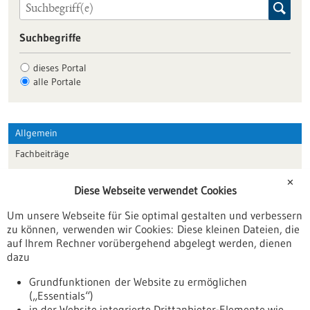
Suchbegriffe
dieses Portal
alle Portale
Allgemein
Fachbeiträge
Förderungen
✕
Diese Webseite verwendet Cookies
Veranstaltungen
Um unsere Webseite für Sie optimal gestalten und verbessern
Erscheinungsdatum
zu können, verwenden wir Cookies: Diese kleinen Dateien, die
auf Ihrem Rechner vorübergehend abgelegt werden, dienen
dazu
zurücksetzen
Grundfunktionen der Website zu ermöglichen
(„Essentials“)
anzeigen
in der Website integrierte Drittanbieter-Elemente wie