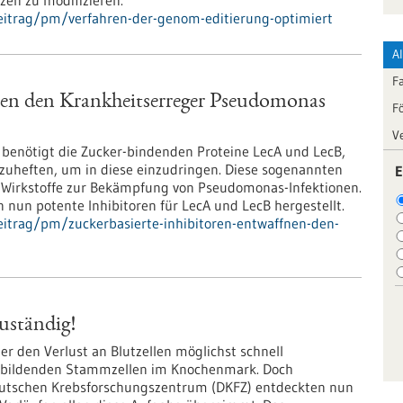
en zu modifizieren.
eitrag/pm/verfahren-der-genom-editierung-optimiert
A
F
nen den Krankheitserreger Pseudomonas
F
V
enötigt die Zucker-bindenden Proteine LecA und LecB,
nzuheften, um in diese einzudringen. Diese sogenannten
E
ür Wirkstoffe zur Bekämpfung von Pseudomonas-Infektionen.
nun potente Inhibitoren für LecA und LecB hergestellt.
itrag/pm/zuckerbasierte-inhibitoren-entwaffnen-den-
uständig!
er den Verlust an Blutzellen möglichst schnell
lutbildenden Stammzellen im Knochenmark. Doch
eutschen Krebsforschungszentrum (DKFZ) entdeckten nun