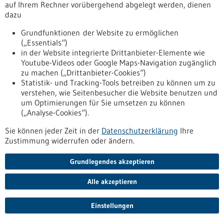
auf Ihrem Rechner vorübergehend abgelegt werden, dienen
Erscheinungsdatum
dazu
Grundfunktionen der Website zu ermöglichen
zurücksetzen
(„Essentials“)
in der Website integrierte Drittanbieter-Elemente wie
anzeigen
Youtube-Videos oder Google Maps-Navigation zugänglich
zu machen („Drittanbieter-Cookies“)
Statistik- und Tracking-Tools betreiben zu können um zu
verstehen, wie Seitenbesucher die Website benutzen und
um Optimierungen für Sie umsetzen zu können
(„Analyse-Cookies“).
Nach oben
Sie können jeder Zeit in der
Datenschutzerklärung
Ihre
Zustimmung widerrufen oder ändern.
Informiert bleiben
Grundlegendes akzeptieren
Newsletter abonnieren
Alle akzeptieren
Einstellungen
2026
©