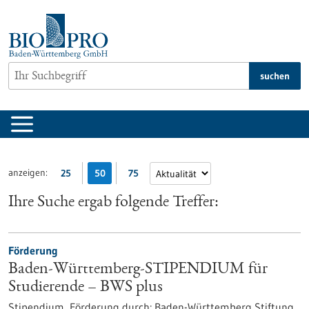
zum
Inhalt
springen
suchen
anzeigen:
25
50
75
Ihre Suche ergab folgende Treffer:
Förderung
Baden-Württemberg-STIPENDIUM für
Studierende – BWS plus
Stipendium,
Förderung durch:
Baden-Württemberg Stiftung,