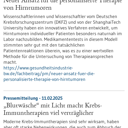
Neuer Ansatz für die personalisierte Therapie
von Hirntumoren
Wissenschaftlerinnen und Wissenschaftler vom Deutschen
Krebsforschungszentrum (DKFZ) und von der ShanghaiTech
University haben ein innovatives Verfahren entwickelt, um
Hirntumoren individueller Patienten besonders naturnah im
Labor nachzubilden. Medikamententests in diesem Modell
stimmten sehr gut mit den tatsächlichen
Patientenreaktionen überein, was es zu einer wertvollen
Methode für die Untersuchung von Therapieansprechen
macht.
https://www.gesundheitsindustrie-
bw.de/fachbeitrag/pm/neuer-ansatz-fuer-die-
personalisierte-therapie-von-hirntumoren
Pressemitteilung - 11.02.2025
„Blutwäsche“ mit Licht macht Krebs-
Immuntherapien viel verträglicher
Moderne Krebs-Immuntherapien sind sehr wirksam, haben
aber oft starke Nebenwirkungen, die auch zum Abbruch der