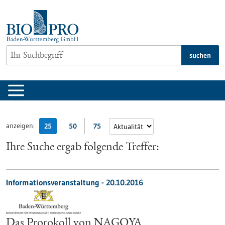
zum
Inhalt
springen
suchen
anzeigen:
25
50
75
Ihre Suche ergab folgende Treffer:
Informationsveranstaltung -
20.10.2016
Das Protokoll von NAGOYA