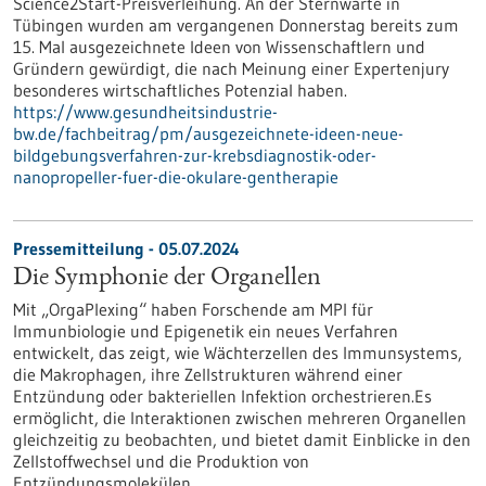
Science2Start-Preisverleihung. An der Sternwarte in
Tübingen wurden am vergangenen Donnerstag bereits zum
15. Mal ausgezeichnete Ideen von Wissenschaftlern und
Gründern gewürdigt, die nach Meinung einer Expertenjury
besonderes wirtschaftliches Potenzial haben.
https://www.gesundheitsindustrie-
bw.de/fachbeitrag/pm/ausgezeichnete-ideen-neue-
bildgebungsverfahren-zur-krebsdiagnostik-oder-
nanopropeller-fuer-die-okulare-gentherapie
Pressemitteilung - 05.07.2024
Die Symphonie der Organellen
Mit „OrgaPlexing“ haben Forschende am MPI für
Immunbiologie und Epigenetik ein neues Verfahren
entwickelt, das zeigt, wie Wächterzellen des Immunsystems,
die Makrophagen, ihre Zellstrukturen während einer
Entzündung oder bakteriellen Infektion orchestrieren.Es
ermöglicht, die Interaktionen zwischen mehreren Organellen
gleichzeitig zu beobachten, und bietet damit Einblicke in den
Zellstoffwechsel und die Produktion von
Entzündungsmolekülen.