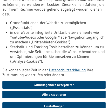
Erscheinungsdatum
zu können, verwenden wir Cookies: Diese kleinen Dateien, die
auf Ihrem Rechner vorübergehend abgelegt werden, dienen
dazu
zurücksetzen
Grundfunktionen der Website zu ermöglichen
(„Essentials“)
anzeigen
in der Website integrierte Drittanbieter-Elemente wie
Youtube-Videos oder Google Maps-Navigation zugänglich
zu machen („Drittanbieter-Cookies“)
Statistik- und Tracking-Tools betreiben zu können um zu
verstehen, wie Seitenbesucher die Website benutzen und
Nach oben
um Optimierungen für Sie umsetzen zu können
(„Analyse-Cookies“).
Sie können jeder Zeit in der
Datenschutzerklärung
Ihre
Informiert bleiben
Zustimmung widerrufen oder ändern.
Newsletter abonnieren
Grundlegendes akzeptieren
Alle akzeptieren
2026
©
Einstellungen