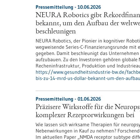
Pressemitteilung - 10.06.2026
NEURA Robotics gibt Rekordfinanzi
bekannt, um den Aufbau der weltwei
beschleunigen
NEURA Robotics, der Pionier in kognitiver Robot
wegweisende Series-C-Finanzierungsrunde mit ei
gegeben. Damit beschleunigt das Unternehmen se
aufzubauen. Zu den Investoren gehören globale M
Recheninfrastruktur, Produktion und Industriea
https://www.gesundheitsindustrie-bw.de/fachbe
bis-zu-14-mrd-us-dollar-bekannt-um-den-aufbau-
Pressemitteilung - 01.06.2026
Präzisere Wirkstoffe für die Neurop
komplexer Rezeptorwirkungen bei
Wie lassen sich wirksame Therapien für neurop
Nebenwirkungen in Kauf zu nehmen? Forschende 
Im aktuellen Paper „NMDA receptor subtype differe