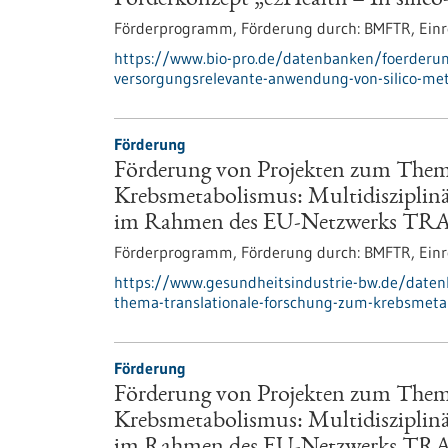
Förderkonzept „e2Health – In silic
Förderprogramm,
Förderung durch:
BMFTR,
Einr
https://www.bio-pro.de/datenbanken/foerderun
versorgungsrelevante-anwendung-von-silico-me
Förderung
Förderung von Projekten zum Them
Krebsmetabolismus: Multidisziplin
im Rahmen des EU-Netzwerks T
Förderprogramm,
Förderung durch:
BMFTR,
Einr
https://www.gesundheitsindustrie-bw.de/date
thema-translationale-forschung-zum-krebsmetab
Förderung
Förderung von Projekten zum Them
Krebsmetabolismus: Multidisziplin