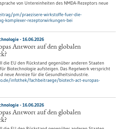
 Ansprache von Untereinheiten des NMDA-Rezeptors neue
itrag/pm/praezisere-wirkstoffe-fuer-die-
ung-komplexer-rezeptorwirkungen-bei
chnologie - 16.06.2026
opas Antwort auf den globalen
ck?
ill die EU den Rückstand gegenüber anderen Staaten
ür Biotechnologie aufsteigen. Das Regelwerk verspricht
d neue Anreize für die Gesundheitsindustrie.
ro.de/infothek/fachbeitraege/biotech-act-europas-
chnologie - 16.06.2026
opas Antwort auf den globalen
ck?
ill die EU den Rückstand gegenüber anderen Staaten