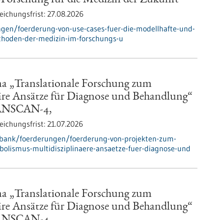
o-Forschung für die Medizin der Zukunft“
eichungsfrist:
27.08.2026
gen/foerderung-von-use-cases-fuer-die-modellhafte-und-
thoden-der-medizin-im-forschungs-u
a „Translationale Forschung zum
äre Ansätze für Diagnose und Behandlung“
RANSCAN-4,
eichungsfrist:
21.07.2026
nbank/foerderungen/foerderung-von-projekten-zum-
olismus-multidisziplinaere-ansaetze-fuer-diagnose-und
a „Translationale Forschung zum
äre Ansätze für Diagnose und Behandlung“