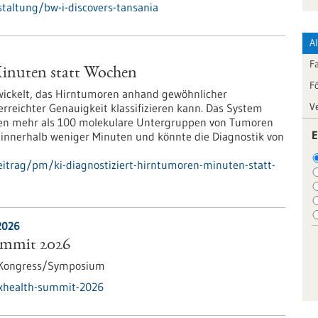
taltung/bw-i-discovers-tansania
A
F
Minuten statt Wochen
F
wickelt, das Hirntumoren anhand gewöhnlicher
V
rreichter Genauigkeit klassifizieren kann. Das System
gen mehr als 100 molekulare Untergruppen von Tumoren
E
e innerhalb weniger Minuten und könnte die Diagnostik von
itrag/pm/ki-diagnostiziert-hirntumoren-minuten-statt-
2026
ummit 2026
Kongress/Symposium
txhealth-summit-2026