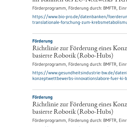
im Rahmen des EU-Netzwerks T
Förderprogramm,
Förderung durch:
BMFTR,
Einr
https://www.bio-pro.de/datenbanken/foerderu
translationale-forschung-zum-krebsmetabolismu
Förderung
Richtlinie zur Förderung eines Kon
basierte Robotik (Robo-Hubs)
Förderprogramm,
Förderung durch:
BMFTR,
Einr
https://www.gesundheitsindustrie-bw.de/datenb
konzeptwettbewerbs-innovationslabore-fuer-ki-b
Förderung
Richtlinie zur Förderung eines Kon
basierte Robotik (Robo-Hubs)
Förderprogramm,
Förderung durch:
BMFTR,
Einr