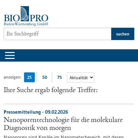
zum
Inhalt
springen
suchen
anzeigen:
25
50
75
Ihre Suche ergab folgende Treffer:
Pressemitteilung - 09.02.2026
Nanoporentechnologie für die molekulare
Diagnostik von morgen
Nanoporen sind Kanäle im Nanometerbereich, mit deren