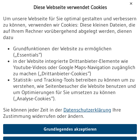
✕
Diese Webseite verwendet Cookies
Veranstaltungen
Um unsere Webseite für Sie optimal gestalten und verbessern
Erscheinungsdatum
zu können, verwenden wir Cookies: Diese kleinen Dateien, die
auf Ihrem Rechner vorübergehend abgelegt werden, dienen
dazu
zurücksetzen
Grundfunktionen der Website zu ermöglichen
(„Essentials“)
anzeigen
in der Website integrierte Drittanbieter-Elemente wie
Youtube-Videos oder Google Maps-Navigation zugänglich
zu machen („Drittanbieter-Cookies“)
Statistik- und Tracking-Tools betreiben zu können um zu
verstehen, wie Seitenbesucher die Website benutzen und
Nach oben
um Optimierungen für Sie umsetzen zu können
(„Analyse-Cookies“).
Sie können jeder Zeit in der
Datenschutzerklärung
Ihre
Informiert bleiben
Zustimmung widerrufen oder ändern.
Newsletter abonnieren
Grundlegendes akzeptieren