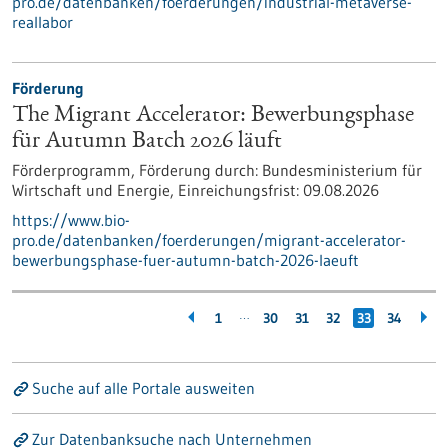
pro.de/datenbanken/foerderungen/industrial-metaverse-
reallabor
Förderung
The Migrant Accelerator: Bewerbungsphase
für Autumn Batch 2026 läuft
Förderprogramm,
Förderung durch:
Bundesministerium für
Wirtschaft und Energie,
Einreichungsfrist:
09.08.2026
https://www.bio-
pro.de/datenbanken/foerderungen/migrant-accelerator-
bewerbungsphase-fuer-autumn-batch-2026-laeuft
…
1
30
31
32
33
34
Suche auf alle Portale ausweiten
Zur Datenbanksuche nach Unternehmen