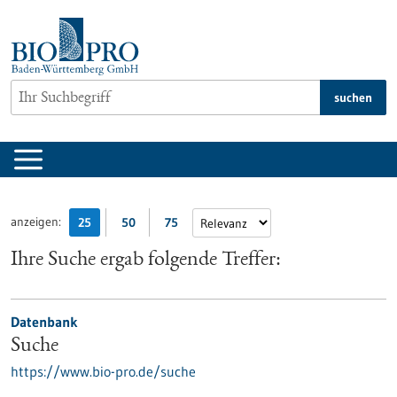
zum
Inhalt
springen
suchen
anzeigen:
25
50
75
Ihre Suche ergab folgende Treffer:
Datenbank
Suche
https://www.bio-pro.de/suche