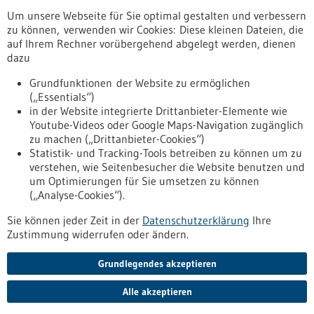
Um unsere Webseite für Sie optimal gestalten und verbessern
Erscheinungsdatum
zu können, verwenden wir Cookies: Diese kleinen Dateien, die
auf Ihrem Rechner vorübergehend abgelegt werden, dienen
dazu
zurücksetzen
Grundfunktionen der Website zu ermöglichen
(„Essentials“)
anzeigen
in der Website integrierte Drittanbieter-Elemente wie
Youtube-Videos oder Google Maps-Navigation zugänglich
zu machen („Drittanbieter-Cookies“)
Statistik- und Tracking-Tools betreiben zu können um zu
verstehen, wie Seitenbesucher die Website benutzen und
Nach oben
um Optimierungen für Sie umsetzen zu können
(„Analyse-Cookies“).
Sie können jeder Zeit in der
Datenschutzerklärung
Ihre
Informiert bleiben
Zustimmung widerrufen oder ändern.
Newsletter abonnieren
Grundlegendes akzeptieren
Alle akzeptieren