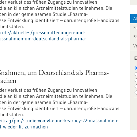
 der Verlust des frühen Zugangs zu innovativen
die an klinischen Arzneimittelstudien teilnehmen. Die
ben in der gemeinsamen Studie „Pharma-
A
se Entwicklung identifiziert – darunter große Handicaps
heitsdaten.
F
pro.de/aktuelles/pressemitteilungen-und-
F
-massnahmen-um-deutschland-als-pharma-
V
E
aßnahmen, um Deutschland als Pharma-
machen
 der Verlust des frühen Zugangs zu innovativen
die an klinischen Arzneimittelstudien teilnehmen. Die
ben in der gemeinsamen Studie „Pharma-
se Entwicklung identifiziert – darunter große Handicaps
heitsdaten.
beitrag/pm/studie-von-vfa-und-kearney-22-massnahmen-
t-wieder-fit-zu-machen