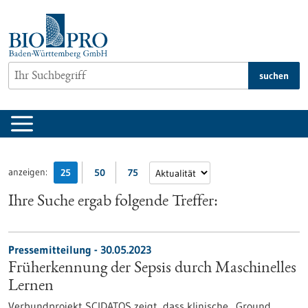
zum
Inhalt
springen
suchen
anzeigen:
25
50
75
Ihre Suche ergab folgende Treffer:
Pressemitteilung - 30.05.2023
Früherkennung der Sepsis durch Maschinelles
Lernen
Verbundprojekt SCIDATOS zeigt, dass klinische „Ground