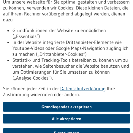
Um unsere Webseite für Sie optimal gestalten und verbessern
Erscheinungsdatum
zu können, verwenden wir Cookies: Diese kleinen Dateien, die
auf Ihrem Rechner vorübergehend abgelegt werden, dienen
dazu
zurücksetzen
Grundfunktionen der Website zu ermöglichen
(„Essentials“)
anzeigen
in der Website integrierte Drittanbieter-Elemente wie
Youtube-Videos oder Google Maps-Navigation zugänglich
zu machen („Drittanbieter-Cookies“)
Statistik- und Tracking-Tools betreiben zu können um zu
verstehen, wie Seitenbesucher die Website benutzen und
Nach oben
um Optimierungen für Sie umsetzen zu können
(„Analyse-Cookies“).
Sie können jeder Zeit in der
Datenschutzerklärung
Ihre
Informiert bleiben
Zustimmung widerrufen oder ändern.
Newsletter abonnieren
Grundlegendes akzeptieren
Alle akzeptieren
2026
©