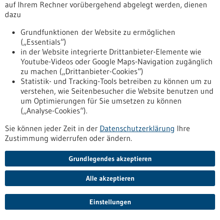
Krebsdiagnostik im Blut soll für
auf Ihrem Rechner vorübergehend abgelegt werden, dienen
Hirntumorpatient/-innen weiterentwickelt
dazu
werden
Grundfunktionen der Website zu ermöglichen
Bruchstücke von Tumorzellen können in Blut und
(„Essentials“)
Rückenmarksflüssigkeit nachgewiesen werden. Die
in der Website integrierte Drittanbieter-Elemente wie
Gesellschaft für Innere Medizin fördert Freiburger Projekt mit
Youtube-Videos oder Google Maps-Navigation zugänglich
120.000 Euro, um die Diagnostik bei Hirntumorpatient/-
zu machen („Drittanbieter-Cookies“)
innen anwenden zu können.
Statistik- und Tracking-Tools betreiben zu können um zu
https://www.gesundheitsindustrie-
verstehen, wie Seitenbesucher die Website benutzen und
bw.de/fachbeitrag/pm/krebsdiagnostik-im-blut-soll-fuer-
um Optimierungen für Sie umsetzen zu können
hirntumorpatient-innen-weiterentwickelt-werden
(„Analyse-Cookies“).
Sie können jeder Zeit in der
Datenschutzerklärung
Ihre
Zustimmung widerrufen oder ändern.
Biotech im Weltall - 06.07.2022
Grundlegendes akzeptieren
Alle akzeptieren
Einstellungen