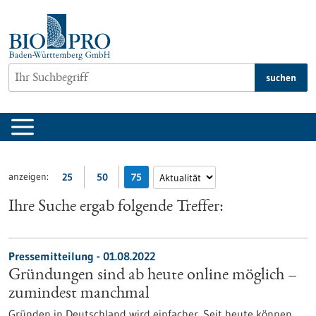
zum
Inhalt
springen
suchen
anzeigen:
25
50
75
Ihre Suche ergab folgende Treffer:
Pressemitteilung - 01.08.2022
Gründungen sind ab heute online möglich –
zumindest manchmal
Gründen in Deutschland wird einfacher. Seit heute können