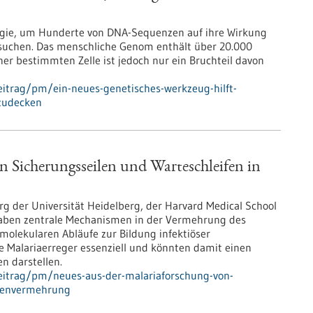
logie, um Hunderte von DNA-Sequenzen auf ihre Wirkung
rsuchen. Das menschliche Genom enthält über 20.000
er bestimmten Zelle ist jedoch nur ein Bruchteil davon
itrag/pm/ein-neues-genetisches-werkzeug-hilft-
fzudecken
n Sicherungsseilen und Warteschleifen in
g der Universität Heidelberg, der Harvard Medical School
aben zentrale Mechanismen in der Vermehrung des
molekularen Abläufe zur Bildung infektiöser
ie Malariaerreger essenziell und könnten damit einen
n darstellen.
eitrag/pm/neues-aus-der-malariaforschung-von-
itenvermehrung