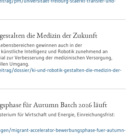
trag/pm/universitaet-freiburg-staerkt-transfer-und-
estalten die Medizin der Zukunft
 Lebensbereichen gewinnen auch in der
 künstliche Intelligenz und Robotik zunehmend an
zial zur Verbesserung der medizinischen Versorgung,
ollen Umgang.
trag/dossier/ki-und-robotik-gestalten-die-medizin-der-
gsphase für Autumn Batch 2026 läuft
terium für Wirtschaft und Energie,
Einreichungsfrist:
ngen/migrant-accelerator-bewerbungsphase-fuer-autumn-