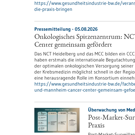
https://www.gesundheitsindustrie-bw.de/veranst
die-praxis-bringen
Pressemitteilung - 05.08.2026
Onkologisches Spitzenzentrum: N
Center gemeinsam gefördert
Das NCT Heidelberg und das MCC bilden ein CCC
haben erstmals die internationale Begutachtun
der optimalen onkologischen Versorgung seiner 
der Krebsmedizin möglichst schnell in der Regi
eine herausragende Rolle im Konsortium einne
https://www.gesundheitsindustrie-bw.de/fachb
und-mannheim-cancer-center-gemeinsam-gefoe
Überwachung von Medi
Post-Market-Surv
Praxis
Post-Market-Surveillanc