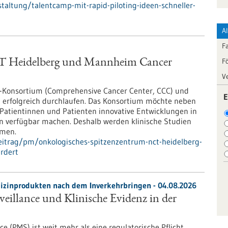
altung/talentcamp-mit-rapid-piloting-ideen-schneller-
A
F
F
CT Heidelberg und Mannheim Cancer
V
-Konsortium (Comprehensive Cancer Center, CCC) und
E
g erfolgreich durchlaufen. Das Konsortium möchte neben
Patientinnen und Patienten innovative Entwicklungen in
on verfügbar machen. Deshalb werden klinische Studien
hmen.
eitrag/pm/onkologisches-spitzenzentrum-nct-heidelberg-
rdert
zinprodukten nach dem Inverkehrbringen - 04.08.2026
eillance und Klinische Evidenz in der
e (PMS) ist weit mehr als eine regulatorische Pflicht.