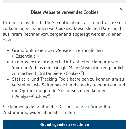
Förderungen
✕
Diese Webseite verwendet Cookies
Veranstaltungen
Um unsere Webseite für Sie optimal gestalten und verbessern
Erscheinungsdatum
zu können, verwenden wir Cookies: Diese kleinen Dateien, die
auf Ihrem Rechner vorübergehend abgelegt werden, dienen
dazu
zurücksetzen
Grundfunktionen der Website zu ermöglichen
(„Essentials“)
anzeigen
in der Website integrierte Drittanbieter-Elemente wie
Youtube-Videos oder Google Maps-Navigation zugänglich
zu machen („Drittanbieter-Cookies“)
Statistik- und Tracking-Tools betreiben zu können um zu
verstehen, wie Seitenbesucher die Website benutzen und
Nach oben
um Optimierungen für Sie umsetzen zu können
(„Analyse-Cookies“).
Sie können jeder Zeit in der
Datenschutzerklärung
Ihre
Informiert bleiben
Zustimmung widerrufen oder ändern.
Newsletter abonnieren
Grundlegendes akzeptieren