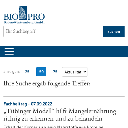
zum
Inhalt
springen
suchen
anzeigen:
25
50
75
Ihre Suche ergab folgende Treffer:
Fachbeitrag - 07.09.2022
„Tübinger Modell“ hilft Mangelernährung
richtig zu erkennen und zu behandeln
Erhält der Körper zu wenig Nährstoffe wie Proteine,