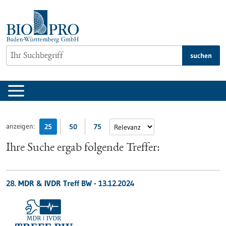
zum
Inhalt
springen
suchen
anzeigen:
25
50
75
Ihre Suche ergab folgende Treffer:
28. MDR & IVDR Treff BW -
13.12.2024