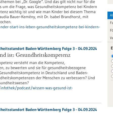
themen bei „Dr. Google“. Und das gilt nicht nur für die
 es um die Frage, was Gesundheitskompetenz bei Kindern
tenz wichtig ist und wie man Kinder bei diesem Thema
A
audia Bauer-Kemény, mit Dr. Isabel Brandhorst, mit
rochen.
F
nder-start-ins-leben-gesundheitskompetenz-bei-kindern-
F
V
E
heitsstandort Baden-Württemberg Folge 3 - 04.09.2024
und ist: Gesundheitskompetenz
petenz versteht man die Kompetenz,
en, zu bewerten und sie für gesundheitsbezogene
e Gesundheitskompetenz in Deutschland und Baden-
dheitskompetenzen der Menschen zu verbessern? Und
esundheitswesen?
infothek/podcast/wissen-was-gesund-ist-
heitsstandort Baden-Württemberg Folge 3 - 04.09.2024