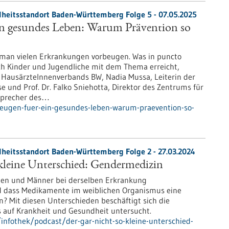
heitsstandort Baden-Württemberg Folge 5 - 07.05.2025
in gesundes Leben: Warum Prävention so
man vielen Erkrankungen vorbeugen. Was in puncto
h Kinder und Jugendliche mit dem Thema erreicht,
s HausärzteInnenverbands BW, Nadia Mussa, Leiterin der
 und Prof. Dr. Falko Sniehotta, Direktor des Zentrums für
 Sprecher des…
beugen-fuer-ein-gesundes-leben-warum-praevention-so-
heitsstandort Baden-Württemberg Folge 2 - 27.03.2024
 kleine Unterschied: Gendermedizin
uen und Männer bei derselben Erkrankung
 dass Medikamente im weiblichen Organismus eine
 Mit diesen Unterschieden beschäftigt sich die
s auf Krankheit und Gesundheit untersucht.
nfothek/podcast/der-gar-nicht-so-kleine-unterschied-