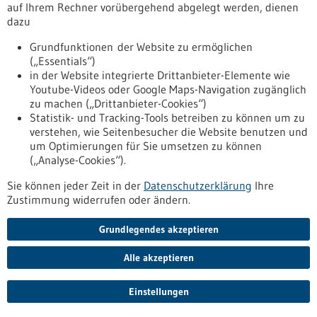
auf Ihrem Rechner vorübergehend abgelegt werden, dienen
dazu
zurücksetzen
Grundfunktionen der Website zu ermöglichen
(„Essentials“)
anzeigen
in der Website integrierte Drittanbieter-Elemente wie
Youtube-Videos oder Google Maps-Navigation zugänglich
zu machen („Drittanbieter-Cookies“)
Statistik- und Tracking-Tools betreiben zu können um zu
verstehen, wie Seitenbesucher die Website benutzen und
Nach oben
um Optimierungen für Sie umsetzen zu können
(„Analyse-Cookies“).
Sie können jeder Zeit in der
Datenschutzerklärung
Ihre
Informiert bleiben
Zustimmung widerrufen oder ändern.
Newsletter abonnieren
Grundlegendes akzeptieren
Alle akzeptieren
2026
©
Einstellungen