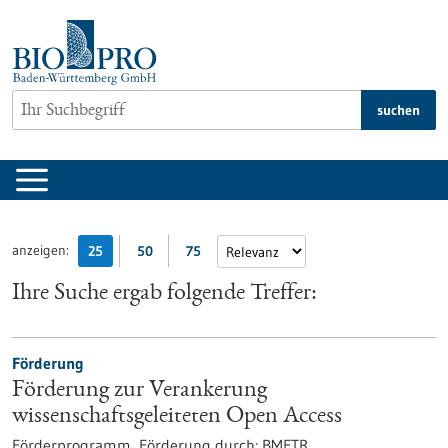
zum
Inhalt
springen
suchen
anzeigen:
25
50
75
Ihre Suche ergab folgende Treffer:
Förderung
Förderung zur Verankerung
wissenschaftsgeleiteten Open Access
Förderprogramm,
Förderung durch:
BMFTR,