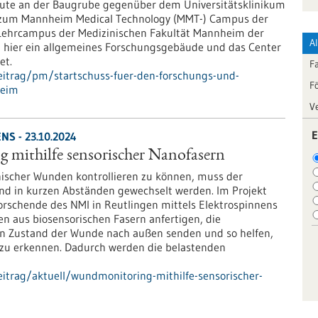
heute an der Baugrube gegenüber dem Universitätsklinikum
 zum Mannheim Medical Technology (MMT-) Campus der
 Lehrcampus der Medizinischen Fakultät Mannheim der
A
en hier ein allgemeines Forschungsgebäude und das Center
et.
F
eitrag/pm/startschuss-fuer-den-forschungs-und-
F
heim
V
E
S - 23.10.2024
mithilfe sensorischer Nanofasern
scher Wunden kontrollieren zu können, muss der
d in kurzen Abständen gewechselt werden. Im Projekt
schende des NMI in Reutlingen mittels Elektrospinnens
n aus biosensorischen Fasern anfertigen, die
n Zustand der Wunde nach außen senden und so helfen,
zu erkennen. Dadurch werden die belastenden
itrag/aktuell/wundmonitoring-mithilfe-sensorischer-