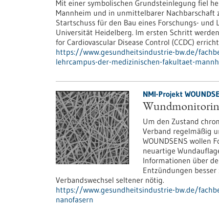
Mit einer symbolischen Grundsteinlegung fiel 
Mannheim und in unmittelbarer Nachbarschaft
Startschuss für den Bau eines Forschungs- und
Universität Heidelberg. Im ersten Schritt werd
for Cardiovascular Disease Control (CCDC) erricht
https://www.gesundheitsindustrie-bw.de/fachb
lehrcampus-der-medizinischen-fakultaet-mann
NMI-Projekt WOUNDSEN
Wundmonitoring 
Um den Zustand chroni
Verband regelmäßig un
WOUNDSENS wollen For
neuartige Wundauflage
Informationen über de
Entzündungen besser 
Verbandswechsel seltener nötig.
https://www.gesundheitsindustrie-bw.de/fachbe
nanofasern