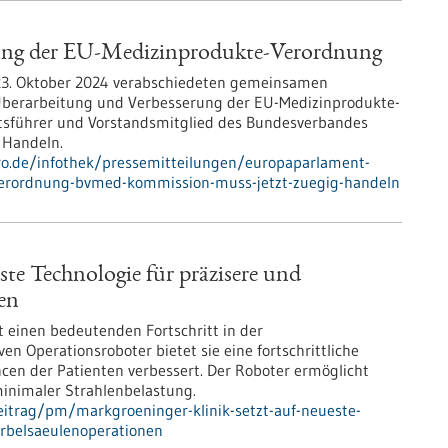
rung der EU-Medizinprodukte-Verordnung
 23. Oktober 2024 verabschiedeten gemeinsamen
e Überarbeitung und Verbesserung der EU-Medizinprodukte-
ftsführer und Vorstandsmitglied des Bundesverbandes
 Handeln.
pro.de/infothek/pressemitteilungen/europaparlament-
verordnung-bvmed-kommission-muss-jetzt-zuegig-handeln
ste Technologie für präzisere und
en
 einen bedeutenden Fortschritt in der
ven Operationsroboter bietet sie eine fortschrittliche
cen der Patienten verbessert. Der Roboter ermöglicht
inimaler Strahlenbelastung.
itrag/pm/markgroeninger-klinik-setzt-auf-neueste-
irbelsaeulenoperationen