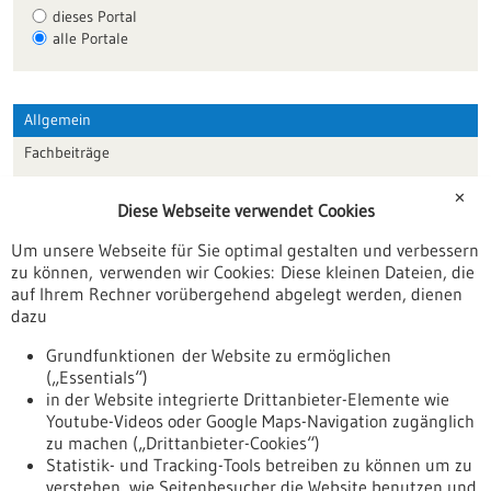
dieses Portal
alle Portale
Allgemein
Fachbeiträge
Förderungen
✕
Diese Webseite verwendet Cookies
Veranstaltungen
Um unsere Webseite für Sie optimal gestalten und verbessern
Erscheinungsdatum
zu können, verwenden wir Cookies: Diese kleinen Dateien, die
auf Ihrem Rechner vorübergehend abgelegt werden, dienen
dazu
zurücksetzen
Grundfunktionen der Website zu ermöglichen
(„Essentials“)
anzeigen
in der Website integrierte Drittanbieter-Elemente wie
Youtube-Videos oder Google Maps-Navigation zugänglich
zu machen („Drittanbieter-Cookies“)
Statistik- und Tracking-Tools betreiben zu können um zu
verstehen, wie Seitenbesucher die Website benutzen und