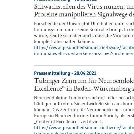
Schwachstellen des Virus nutzen,
Proteine manipulieren Signalwege d
Forschende der Universität Ulm haben untersuch
Immunsystem unter seine Kontrolle bringt. In de
wurde, zeigte sich aber auch, dass die Viruspro
komplett abschalten können.
https://www.gesundheitsindustrie-bw.de/fachb
immunabwehr-zu-staerken-sars-cov-2-proteine
Pressemitteilung - 28.04.2021
Tübinger Zentrum für Neuroendokr
Excellence“ in Baden-Württemberg ze
Neuroendokrine Tumoren sind gut- oder bösartig
häufiger auftreten. Sie entwickeln sich aus hor
können. Das Zentrum für Neuroendokrine Tumor
European Neuroendocrine Tumor Society als erst
„Center of Excellence“ zertifiziert.
https://www.gesundheitsindustrie-bw.de/fachb
tumoren-als-erstes-enets-center-excellence-bad