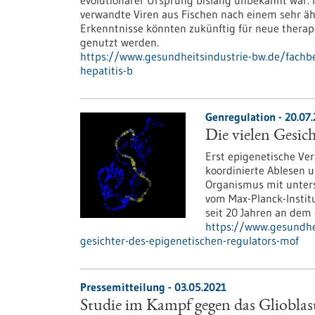
evolutionärer Ursprung bislang unbekannt war. 
verwandte Viren aus Fischen nach einem sehr ä
Erkenntnisse könnten zukünftig für neue therap
genutzt werden.
https://www.gesundheitsindustrie-bw.de/fachbei
hepatitis-b
Genregulation - 20.07
Die vielen Gesic
Erst epigenetische Ve
koordinierte Ablesen u
Organismus mit untersc
vom Max-Planck-Institu
seit 20 Jahren an dem
https://www.gesundhei
gesichter-des-epigenetischen-regulators-mof
Pressemitteilung - 03.05.2021
Studie im Kampf gegen das Glioblas