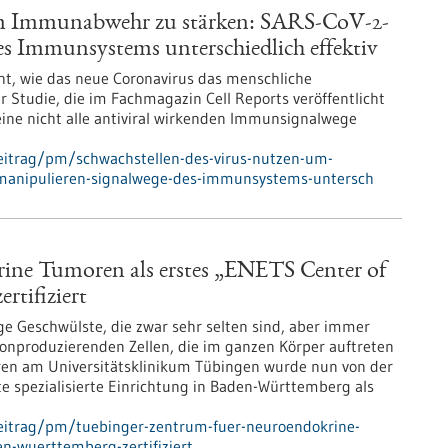
 um Immunabwehr zu stärken: SARS-CoV-2-
es Immunsystems unterschiedlich effektiv
t, wie das neue Coronavirus das menschliche
r Studie, die im Fachmagazin Cell Reports veröffentlicht
teine nicht alle antiviral wirkenden Immunsignalwege
eitrag/pm/schwachstellen-des-virus-nutzen-um-
-manipulieren-signalwege-des-immunsystems-untersch
ine Tumoren als erstes „ENETS Center of
rtifiziert
e Geschwülste, die zwar sehr selten sind, aber immer
monproduzierenden Zellen, die im ganzen Körper auftreten
en am Universitätsklinikum Tübingen wurde nun von der
e spezialisierte Einrichtung in Baden-Württemberg als
eitrag/pm/tuebinger-zentrum-fuer-neuroendokrine-
en-wuerttemberg-zertifiziert