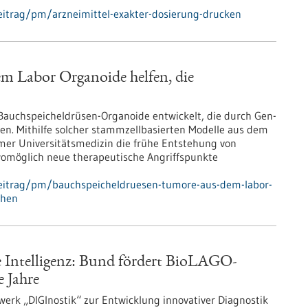
eitrag/pm/arzneimittel-exakter-dosierung-drucken
m Labor Organoide helfen, die
Bauchspeicheldrüsen-Organoide entwickelt, die durch Gen-
en. Mithilfe solcher stammzellbasierten Modelle aus dem
mer Universitätsmedizin die frühe Entstehung von
omöglich neue therapeutische Angriffspunkte
beitrag/pm/bauchspeicheldruesen-tumore-aus-dem-labor-
ehen
e Intelligenz: Bund fördert BioLAGO-
e Jahre
erk „DIGInostik“ zur Entwicklung innovativer Diagnostik