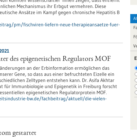
Nun konnten Wissenschaftler*innen zeigen, dass entfernt
hnlichen Mechanismus ihr Erbgut vermehren. Diese
eutische Ansätze im Kampf gegen chronische Hepatitis B
A
trag/pm/fischviren-liefern-neue-therapieansaetze-fuer-
F
F
V
.2021
E
hter des epigenetischen Regulators MOF
ränderungen an der Erbinformation ermöglichen das
nserer Gene, so dass aus einer befruchteten Eizelle ein
hiedlichen Zelltypen entstehen kann. Dr. Asifa Akhtar
t für Immunbiologie und Epigenetik in Freiburg forscht
 essentiellen epigenetischen Regulatorprotein MOF.
tsindustrie-bw.de/fachbeitrag/aktuell/die-vielen-
tom gestartet