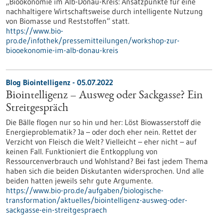
„Bioökonomie im Alb-Donau-Kreis: Ansatzpunkte für eine
nachhaltigere Wirtschaftsweise durch intelligente Nutzung
von Biomasse und Reststoffen“ statt.
https://www.bio-
pro.de/infothek/pressemitteilungen/workshop-zur-
biooekonomie-im-alb-donau-kreis
Blog Biointelligenz - 05.07.2022
Biointelligenz – Ausweg oder Sackgasse? Ein
Streitgespräch
Die Bälle flogen nur so hin und her: Löst Biowasserstoff die
Energieproblematik? Ja – oder doch eher nein. Rettet der
Verzicht von Fleisch die Welt? Vielleicht – eher nicht – auf
keinen Fall. Funktioniert die Entkopplung von
Ressourcenverbrauch und Wohlstand? Bei fast jedem Thema
haben sich die beiden Diskutanten widersprochen. Und alle
beiden hatten jeweils sehr gute Argumente.
https://www.bio-pro.de/aufgaben/biologische-
transformation/aktuelles/biointelligenz-ausweg-oder-
sackgasse-ein-streitgespraech