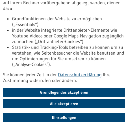
auf Ihrem Rechner vorübergehend abgelegt werden, dienen
transformation/aktuelles/waste-x-ansaetze-und-die-
dazu
biologische-transformation
Grundfunktionen der Website zu ermöglichen
(„Essentials“)
Pressemitteilung - 23.05.2022
in der Website integrierte Drittanbieter-Elemente wie
Youtube-Videos oder Google Maps-Navigation zugänglich
Wirtschaftsministerin besucht Unternehmen
zu machen („Drittanbieter-Cookies“)
mit zukunftsweisenden Ideen
Statistik- und Tracking-Tools betreiben zu können um zu
Sei es der Digitalversicherer Getsafe, eines der größten Start-
verstehen, wie Seitenbesucher die Website benutzen und
ups in Baden-Württemberg, sei es die Firma Alstom, weltweit
um Optimierungen für Sie umsetzen zu können
zweitgrößter Bahntechnikkonzern, oder Essity, global
(„Analyse-Cookies“).
führender Hygiene- und Gesundheitskonzern –
Sie können jeder Zeit in der
Datenschutzerklärung
Ihre
Wirtschaftsministerin Dr. Nicole Hoffmeister-Kraut
Zustimmung widerrufen oder ändern.
informierte sich bei Firmen-Besuchen in Heidelberg und
Mannheim über innovative Lösungen und zukunftsweisende
Ideen.
Grundlegendes akzeptieren
https://www.bio-pro.de/aufgaben/biologische-
transformation/aktuelles/wirtschaftsministerin-besucht-
Alle akzeptieren
unternehmen-mit-zukunftsweisenden-ideen
Einstellungen