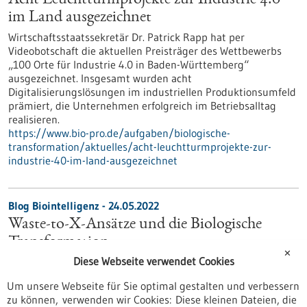
Acht Leuchtturmprojekte zur Industrie 4.0
im Land ausgezeichnet
Wirtschaftsstaatssekretär Dr. Patrick Rapp hat per
Videobotschaft die aktuellen Preisträger des Wettbewerbs
„100 Orte für Industrie 4.0 in Baden-Württemberg“
ausgezeichnet. Insgesamt wurden acht
Digitalisierungslösungen im industriellen Produktionsumfeld
prämiert, die Unternehmen erfolgreich im Betriebsalltag
realisieren.
https://www.bio-pro.de/aufgaben/biologische-
transformation/aktuelles/acht-leuchtturmprojekte-zur-
industrie-40-im-land-ausgezeichnet
Blog Biointelligenz - 24.05.2022
Waste-to-X-Ansätze und die Biologische
Transformation
✕
Diese Webseite verwendet Cookies
Feinchemikalien aus Müll: Abfälle können nicht nur zur
Erzeugung nachhaltiger Energieträger beitragen, sondern
Um unsere Webseite für Sie optimal gestalten und verbessern
auch als Rohstoff für verschiedene Produkte dienen.
zu können, verwenden wir Cookies: Diese kleinen Dateien, die
https://www.bio-pro.de/aufgaben/biologische-