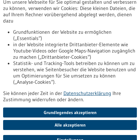
Um unsere Webseite für Sie optimal gestalten und verbessern
Erscheinungsdatum
zu können, verwenden wir Cookies: Diese kleinen Dateien, die
auf Ihrem Rechner vorübergehend abgelegt werden, dienen
dazu
zurücksetzen
Grundfunktionen der Website zu ermöglichen
(„Essentials“)
anzeigen
in der Website integrierte Drittanbieter-Elemente wie
Youtube-Videos oder Google Maps-Navigation zugänglich
zu machen („Drittanbieter-Cookies“)
Statistik- und Tracking-Tools betreiben zu können um zu
verstehen, wie Seitenbesucher die Website benutzen und
Nach oben
um Optimierungen für Sie umsetzen zu können
(„Analyse-Cookies“).
Sie können jeder Zeit in der
Datenschutzerklärung
Ihre
Informiert bleiben
Zustimmung widerrufen oder ändern.
Newsletter abonnieren
Grundlegendes akzeptieren
Alle akzeptieren
2026
©