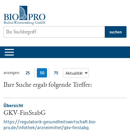
zum
Inhalt
springen
suchen
anzeigen:
25
50
75
Ihre Suche ergab folgende Treffer:
Übersicht
GKV-FinStabG
https://regulatorik-gesundheitswirtschaft.bio-
pro.de/infothek/arzneimittel/gkv-finstabg