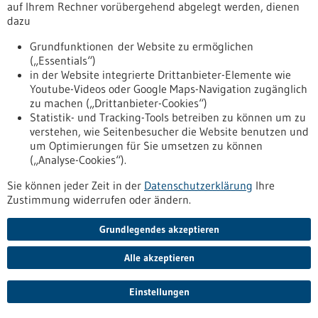
auf Ihrem Rechner vorübergehend abgelegt werden, dienen
dazu
Suche auf alle Portale ausweiten
Grundfunktionen der Website zu ermöglichen
Zur Datenbanksuche nach Unternehmen
(„Essentials“)
in der Website integrierte Drittanbieter-Elemente wie
Youtube-Videos oder Google Maps-Navigation zugänglich
Zur Datenbanksuche nach Forschungseinrichtungen
zu machen („Drittanbieter-Cookies“)
Statistik- und Tracking-Tools betreiben zu können um zu
verstehen, wie Seitenbesucher die Website benutzen und
um Optimierungen für Sie umsetzen zu können
(„Analyse-Cookies“).
Sie können jeder Zeit in der
Datenschutzerklärung
Ihre
Zustimmung widerrufen oder ändern.
Suchbegriffe
Grundlegendes akzeptieren
dieses Portal
Alle akzeptieren
alle Portale
Einstellungen
Allgemein