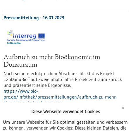
Pressemitteilung - 16.01.2023
Aufbruch zu mehr Bioökonomie im
Donauraum
Nach seinem erfolgreichen Abschluss blickt das Projekt
„GoDanuBio“ auf zweieinhalb Jahre Projektzeitraum zurück
und präsentiert seine Ergebnisse.
https://www.bio-
pro.de/infothek/pressemitteilungen/aufbruch-zu-mehr-
biooekonomie-im-donauraum
✕
Diese Webseite verwendet Cookies
…
1
2
3
4
5
6
7
17
Um unsere Webseite für Sie optimal gestalten und verbessern
zu können, verwenden wir Cookies: Diese kleinen Dateien, die