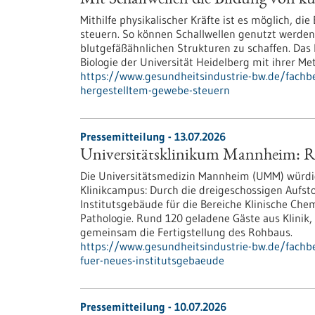
Mit Schallwellen die Bildung von kü
Mithilfe physikalischer Kräfte ist es möglich, di
steuern. So können Schallwellen genutzt werden,
blutgefäßähnlichen Strukturen zu schaffen. Das
Biologie der Universität Heidelberg mit ihrer M
https://www.gesundheitsindustrie-bw.de/fachbe
hergestelltem-gewebe-steuern
Pressemitteilung - 13.07.2026
Universitätsklinikum Mannheim: Ric
Die Universitätsmedizin Mannheim (UMM) würdig
Klinikcampus: Durch die dreigeschossigen Aufst
Institutsgebäude für die Bereiche Klinische Che
Pathologie. Rund 120 geladene Gäste aus Klinik, 
gemeinsam die Fertigstellung des Rohbaus.
https://www.gesundheitsindustrie-bw.de/fachb
fuer-neues-institutsgebaeude
Pressemitteilung - 10.07.2026