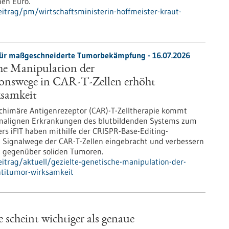
nen Euro.
itrag/pm/wirtschaftsministerin-hoffmeister-kraut-
für maßgeschneiderte Tumorbekämpfung - 16.07.2026
che Manipulation der
ionswege in CAR-T-Zellen erhöht
samkeit
 chimäre Antigenrezeptor (CAR)-T-Zelltherapie kommt
en malignen Erkrankungen des blutbildenden Systems zum
ers iFIT haben mithilfe der CRISPR-Base-Editing-
e Signalwege der CAR-T-Zellen eingebracht und verbessern
t gegenüber soliden Tumoren.
itrag/aktuell/gezielte-genetische-manipulation-der-
ntitumor-wirksamkeit
heint wichtiger als genaue