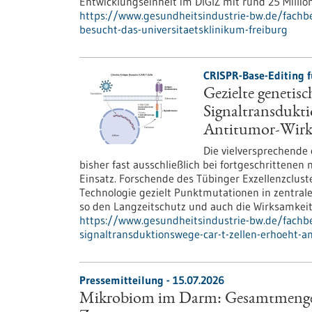
Entwicklungseinheit im DIGIZ mit rund 25 Millio
https://www.gesundheitsindustrie-bw.de/fachbe
besucht-das-universitaetsklinikum-freiburg
CRISPR-Base-Editing 
Gezielte genetis
Signaltransdukt
Antitumor-Wirk
Die vielversprechende
bisher fast ausschließlich bei fortgeschritten
Einsatz. Forschende des Tübinger Exzellenzclust
Technologie gezielt Punktmutationen in zentral
so den Langzeitschutz und auch die Wirksamkei
https://www.gesundheitsindustrie-bw.de/fachbe
signaltransduktionswege-car-t-zellen-erhoeht-a
Pressemitteilung - 15.07.2026
Mikrobiom im Darm: Gesamtmenge sc