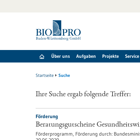
zum
Inhalt
springen
Über uns
Aufgaben
Projekte
Service
Startseite
Suche
Ihre Suche ergab folgende Treffer:
Förderung
Beratungsgutscheine Gesundheitswir
Förderprogramm,
Förderung durch:
Bundesminis