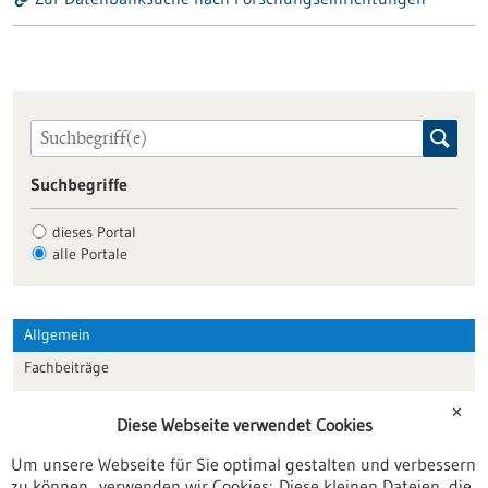
Suchbegriffe
dieses Portal
alle Portale
Allgemein
Fachbeiträge
Förderungen
✕
Diese Webseite verwendet Cookies
Veranstaltungen
Um unsere Webseite für Sie optimal gestalten und verbessern
Erscheinungsdatum
zu können, verwenden wir Cookies: Diese kleinen Dateien, die