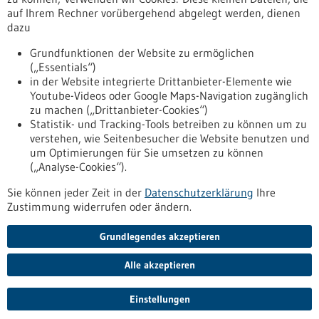
auf Ihrem Rechner vorübergehend abgelegt werden, dienen
dazu
zurücksetzen
Grundfunktionen der Website zu ermöglichen
(„Essentials“)
anzeigen
in der Website integrierte Drittanbieter-Elemente wie
Youtube-Videos oder Google Maps-Navigation zugänglich
zu machen („Drittanbieter-Cookies“)
Statistik- und Tracking-Tools betreiben zu können um zu
verstehen, wie Seitenbesucher die Website benutzen und
Nach oben
um Optimierungen für Sie umsetzen zu können
(„Analyse-Cookies“).
Sie können jeder Zeit in der
Datenschutzerklärung
Ihre
Informiert bleiben
Zustimmung widerrufen oder ändern.
Newsletter abonnieren
Grundlegendes akzeptieren
Alle akzeptieren
2026
©
Einstellungen