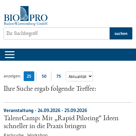
zum
Inhalt
springen
suchen
anzeigen:
25
50
75
Ihre Suche ergab folgende Treffer:
Veranstaltung -
24.09.2026
-
25.09.2026
TalentCamp: Mit „Rapid Piloting“ Ideen
schneller in die Praxis bringen
Karlsruhe ,
Workshop