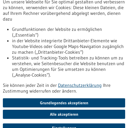
Um unsere Webseite für Sie optimal gestalten und verbessern
Erscheinungsdatum
zu können, verwenden wir Cookies: Diese kleinen Dateien, die
auf Ihrem Rechner vorübergehend abgelegt werden, dienen
dazu
zurücksetzen
Grundfunktionen der Website zu ermöglichen
(„Essentials“)
anzeigen
in der Website integrierte Drittanbieter-Elemente wie
Youtube-Videos oder Google Maps-Navigation zugänglich
zu machen („Drittanbieter-Cookies“)
Statistik- und Tracking-Tools betreiben zu können um zu
verstehen, wie Seitenbesucher die Website benutzen und
Nach oben
um Optimierungen für Sie umsetzen zu können
(„Analyse-Cookies“).
Sie können jeder Zeit in der
Datenschutzerklärung
Ihre
Informiert bleiben
Zustimmung widerrufen oder ändern.
Newsletter abonnieren
Grundlegendes akzeptieren
Alle akzeptieren
2026
©