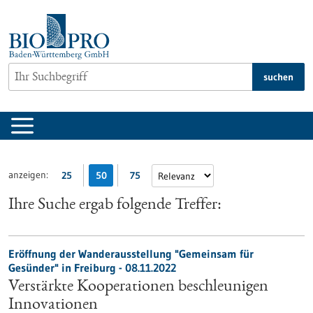
zum
Inhalt
springen
suchen
anzeigen:
25
50
75
Ihre Suche ergab folgende Treffer:
Eröffnung der Wanderausstellung "Gemeinsam für
Gesünder" in Freiburg - 08.11.2022
Verstärkte Kooperationen beschleunigen
Innovationen