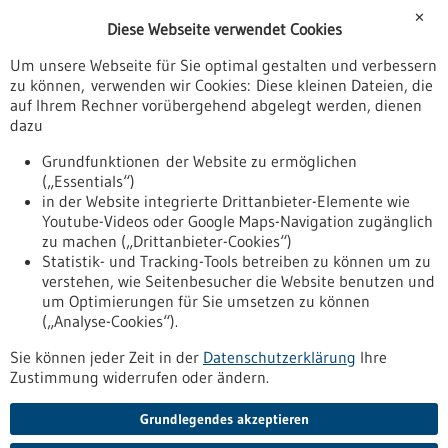
Förderungen
✕
Diese Webseite verwendet Cookies
Veranstaltungen
Um unsere Webseite für Sie optimal gestalten und verbessern
Erscheinungsdatum
zu können, verwenden wir Cookies: Diese kleinen Dateien, die
auf Ihrem Rechner vorübergehend abgelegt werden, dienen
dazu
zurücksetzen
Grundfunktionen der Website zu ermöglichen
(„Essentials“)
anzeigen
in der Website integrierte Drittanbieter-Elemente wie
Youtube-Videos oder Google Maps-Navigation zugänglich
zu machen („Drittanbieter-Cookies“)
Statistik- und Tracking-Tools betreiben zu können um zu
verstehen, wie Seitenbesucher die Website benutzen und
Nach oben
um Optimierungen für Sie umsetzen zu können
(„Analyse-Cookies“).
Sie können jeder Zeit in der
Datenschutzerklärung
Ihre
Informiert bleiben
Zustimmung widerrufen oder ändern.
Newsletter abonnieren
Grundlegendes akzeptieren