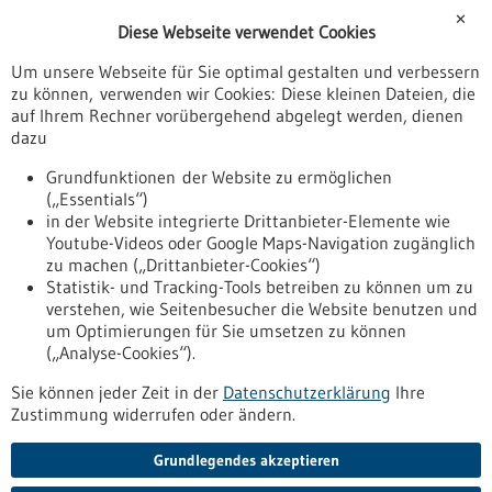
Förderungen
✕
Diese Webseite verwendet Cookies
Veranstaltungen
Um unsere Webseite für Sie optimal gestalten und verbessern
Erscheinungsdatum
zu können, verwenden wir Cookies: Diese kleinen Dateien, die
auf Ihrem Rechner vorübergehend abgelegt werden, dienen
dazu
zurücksetzen
Grundfunktionen der Website zu ermöglichen
(„Essentials“)
anzeigen
in der Website integrierte Drittanbieter-Elemente wie
Youtube-Videos oder Google Maps-Navigation zugänglich
zu machen („Drittanbieter-Cookies“)
Statistik- und Tracking-Tools betreiben zu können um zu
verstehen, wie Seitenbesucher die Website benutzen und
Nach oben
um Optimierungen für Sie umsetzen zu können
(„Analyse-Cookies“).
Sie können jeder Zeit in der
Datenschutzerklärung
Ihre
Informiert bleiben
Zustimmung widerrufen oder ändern.
Newsletter abonnieren
Grundlegendes akzeptieren