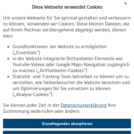
✕
Diese Webseite verwendet Cookies
Veranstaltungen
Um unsere Webseite für Sie optimal gestalten und verbessern
Erscheinungsdatum
zu können, verwenden wir Cookies: Diese kleinen Dateien, die
auf Ihrem Rechner vorübergehend abgelegt werden, dienen
dazu
zurücksetzen
Grundfunktionen der Website zu ermöglichen
(„Essentials“)
anzeigen
in der Website integrierte Drittanbieter-Elemente wie
Youtube-Videos oder Google Maps-Navigation zugänglich
zu machen („Drittanbieter-Cookies“)
Statistik- und Tracking-Tools betreiben zu können um zu
verstehen, wie Seitenbesucher die Website benutzen und
Nach oben
um Optimierungen für Sie umsetzen zu können
(„Analyse-Cookies“).
Sie können jeder Zeit in der
Datenschutzerklärung
Ihre
Informiert bleiben
Zustimmung widerrufen oder ändern.
Newsletter abonnieren
Grundlegendes akzeptieren