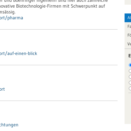
r und Boehringer Ingelheim sind hier auch zahlreiche
ovative Biotechnologie-Firmen mit Schwerpunkt auf
nsässig.
dort/pharma
A
F
F
V
rt/auf-einen-blick
E
ort
ichtungen