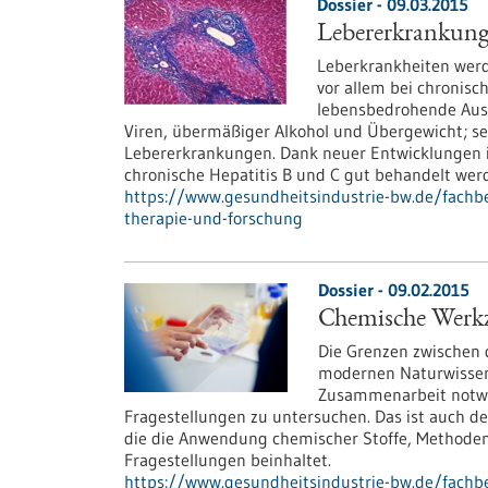
Dossier - 09.03.2015
Lebererkrankunge
Leberkrankheiten werde
vor allem bei chronis
lebensbedrohende Ausw
Viren, übermäßiger Alkohol und Übergewicht; s
Lebererkrankungen. Dank neuer Entwicklungen i
chronische Hepatitis B und C gut behandelt wer
https://www.gesundheitsindustrie-bw.de/fachbei
therapie-und-forschung
Dossier - 09.02.2015
Chemische Werkz
Die Grenzen zwischen 
modernen Naturwissens
Zusammenarbeit notwe
Fragestellungen zu untersuchen. Das ist auch d
die die Anwendung chemischer Stoffe, Methode
Fragestellungen beinhaltet.
https://www.gesundheitsindustrie-bw.de/fachbe