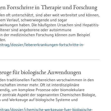
n Fortschritte in Therapie und Forschung
n oft unterschätzt, sind aber weit verbreitet und können,
chem Verlauf, schwerwiegende und sogar
irkungen haben. Die häufigsten Ursachen sind Hepatitis-
eltener sind angeborene oder autoimmune
n der medizinischen Forschung können zum Beispiel
den.
trag/dossier/lebererkrankungen-fortschritte-in-
euge für biologische Anwendungen
den traditionellen Fachbereichen verschwimmen in den
chaften immer mehr. Oft ist interdisziplinäre
ndig, um komplexe Prozesse oder biomolekulare
er zentrale Aspekt der sogenannten Chemischen Biologie,
n und Werkzeuge auf biologische Systeme und
itrag/dossier/chemische-werkzeuge-fuer-biologische-