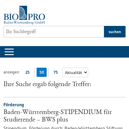
zum
Inhalt
springen
suchen
anzeigen:
25
50
75
Ihre Suche ergab folgende Treffer:
Förderung
Baden-Württemberg-STIPENDIUM für
Studierende – BWS plus
Stipendium,
Förderung durch:
Baden-Württemberg Stiftung,