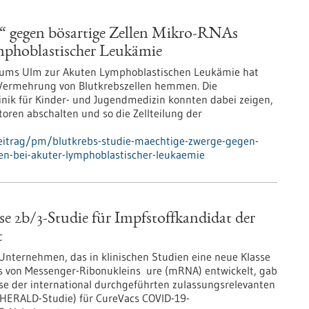
e“ gegen bösartige Zellen Mikro-RNAs
mphoblastischer Leukämie
nikums Ulm zur Akuten Lymphoblastischen Leukämie hat
Vermehrung von Blutkrebszellen hemmen. Die
inik für Kinder- und Jugendmedizin konnten dabei zeigen,
toren abschalten und so die Zellteilung der
eitrag/pm/blutkrebs-studie-maechtige-zwerge-gegen-
en-bei-akuter-lymphoblastischer-leukaemie
e 2b/3-Studie für Impfstoffkandidat der
t
 Unternehmen, das in klinischen Studien eine neue Klasse
s von Messenger-Ribonukleins ure (mRNA) entwickelt, gab
se der international durchgeführten zulassungsrelevanten
(HERALD-Studie) für CureVacs COVID-19-