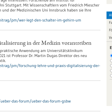
rage interessiert Forschende am Institut für
ni Stuttgart. Mit Wissenschaftlern vom Friedrich Miescher
lth und der Medizinischen Uni Innsbruck haben sie Ihre
A
eitrag/pm/wer-legt-den-schalter-im-gehirn-um
F
F
V
italisierung in der Medizin vorantreiben
E
 praktische Anwendung am Universitätsklinikum
021 ist Professor Dr. Martin Dugas Direktor des neu
tik.
itrag/pm/forschung-lehre-und-praxis-digitalisierung-der-
/ueber-das-forum/ueber-das-forum-gsbw