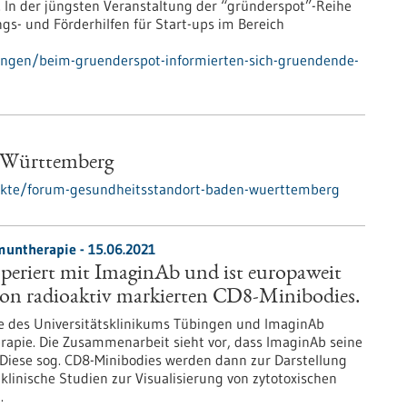
n der jüngsten Veranstaltung der “gründerspot”-Reihe
ngs- und Förderhilfen für Start-ups im Bereich
lungen/beim-gruenderspot-informierten-sich-gruendende-
-Württemberg
jekte/forum-gesundheitsstandort-baden-wuerttemberg
muntherapie - 15.06.2021
periert mit ImaginAb und ist europaweit
von radioaktiv markierten CD8-Minibodies.
e des Universitätsklinikums Tübingen und ImaginAb
apie. Die Zusammenarbeit sieht vor, dass ImaginAb seine
Diese sog. CD8-Minibodies werden dann zur Darstellung
linische Studien zur Visualisierung von zytotoxischen
.