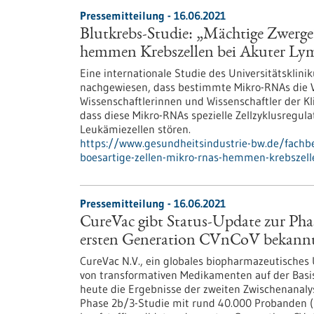
Pressemitteilung - 16.06.2021
Blutkrebs-Studie: „Mächtige Zwerg
hemmen Krebszellen bei Akuter Ly
Eine internationale Studie des Universitätskli
nachgewiesen, dass bestimmte Mikro-RNAs die 
Wissenschaftlerinnen und Wissenschaftler der Kl
dass diese Mikro-RNAs spezielle Zellzyklusregula
Leukämiezellen stören.
https://www.gesundheitsindustrie-bw.de/fachb
boesartige-zellen-mikro-rnas-hemmen-krebszell
Pressemitteilung - 16.06.2021
CureVac gibt Status-Update zur Phas
ersten Generation CVnCoV bekann
CureVac N.V., ein globales biopharmazeutisches
von transformativen Medikamenten auf der Basi
heute die Ergebnisse der zweiten Zwischenanaly
Phase 2b/3-Studie mit rund 40.000 Probanden 